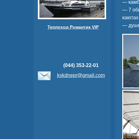
— камб
— 7 об
каютах
— душе
Теплоход Романтик VIP
(044) 353-22-01
kskdnepr@gmail.com