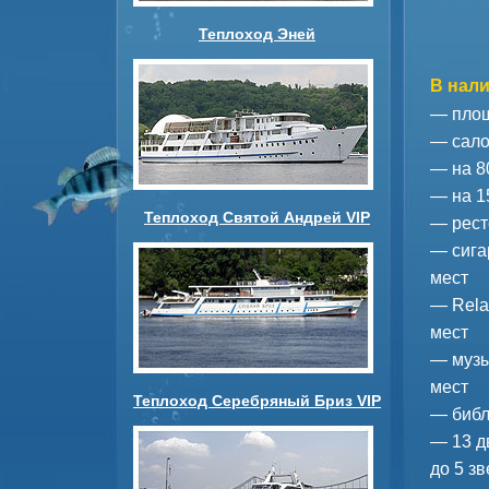
Теплоход Эней
В нали
— площ
— сало
— на 8
— на 1
Теплоход Святой Андрей VIP
— рест
— сига
мест
— Rela
мест
— музы
мест
Теплоход Серебряный Бриз VIP
— библ
— 13 д
до 5 зв