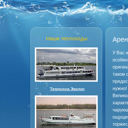
Наши теплоходы:
Арен
У Вас 
особен
оригин
таком 
предос
нужно!
Теплоход Эколог
Велико
характ
чарующ
ощущен
торжес