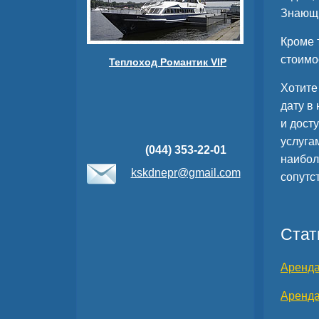
Знающи
Кроме 
стоимо
Теплоход Романтик VIP
Хотите
дату в
и дост
услуга
(044) 353-22-01
наибол
kskdnepr@gmail.com
сопутс
Стат
Аренда
Аренда