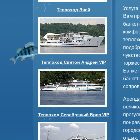
Услуга
Теплоход Эней
Вам пр
банкет
комфор
теплох
подобр
чувств
Теплоход Святой Андрей VIP
торжес
Банкет
банкет
сопров
Аренда
велико
прогул
Теплоход Серебряный Бриз VIP
понрав
городс
отдых,