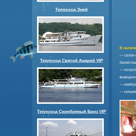
Теплоход Эней
В наличи
— салон 
Теплоход Святой Андрей VIP
банкетны
— полуот
выведенн
— камбуз
— гальюн
Теплоход Серебряный Бриз VIP