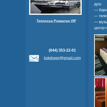
душ
— барн
— теле
Теплоход Романтик VIP
— муз
центр+
(044) 353-22-01
kskdnepr@gmail.com