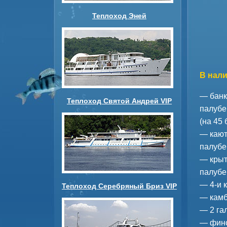
Теплоход Эней
В нали
— банк
Теплоход Святой Андрей VIP
палубе
(на 45
— кают
палубе
— крыт
палубе
— 4-и 
Теплоход Серебряный Бриз VIP
— камб
— 2 га
— финс