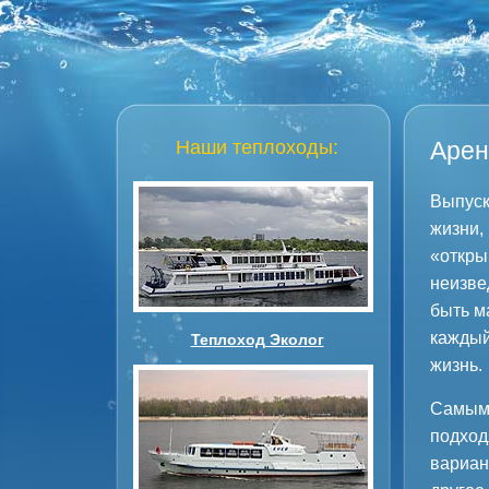
Наши теплоходы:
Арен
Выпуск
жизни,
«откры
неизве
быть м
каждый
Теплоход Эколог
жизнь.
Самым 
подход
вариан