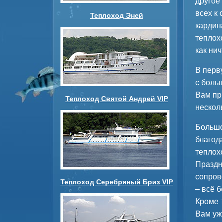
другое
всех к
Теплоход Эней
кардин
теплох
как ни
В перв
с боль
Вам пр
Теплоход Святой Андрей VIP
нескол
Большо
благод
теплох
Праздн
сопров
Теплоход Серебряный Бриз VIP
– всё 
Кроме 
Вам уж